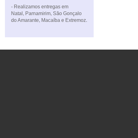
- Realizamos entregas em
Natal, Parnamirim, São Gonçalo
do Amarante, Macaíba e Extremoz.